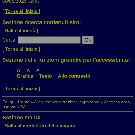
08/08/2026 09:53
[
Torna all'inizio
]
Sezione ricerca contenuti sito:
[
Salta al menù
]
Cerca
:
[
Torna all'inizio
]
Sezione delle funzioni grafiche per l'accessibilità:
A
A
A
Grafica
Testo
Alto contrasto
[
Torna all'inizio
]
Sei qui:
Home
»
Area riservata stazione appaltante
»
Accesso area
riservata SA
Sezione menù:
[
Salta al contenuto della pagina
]