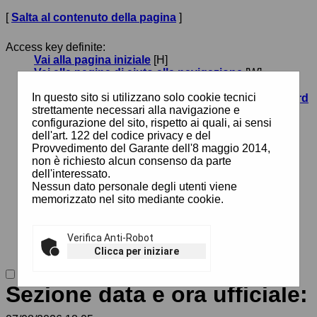
[
Salta al contenuto della pagina
]
Access key definite:
Vai alla pagina iniziale
[H]
Vai alla pagina di aiuto alla navigazione
[W]
Vai alla mappa del sito
[Y]
In questo sito si utilizzano solo cookie tecnici
Passa al testo con caratteri di dimensione standard
strettamente necessari alla navigazione e
[N]
configurazione del sito, rispetto ai quali, ai sensi
Passa al testo con caratteri di dimensione grande
dell'art. 122 del codice privacy e del
[B]
Provvedimento del Garante dell'8 maggio 2014,
Passa al testo con caratteri di dimensione molto
non è richiesto alcun consenso da parte
grande
[V]
dell'interessato.
Passa alla visualizzazione grafica
[G]
Nessun dato personale degli utenti viene
Passa alla visualizzazione solo testo
[T]
memorizzato nel sito mediante cookie.
Passa alla visualizzazione in alto contrasto e solo
testo
[X]
Salta alla ricerca di contenuti
[S]
Salta al menù
Verifica Anti-Robot
[1]
Salta al contenuto della pagina
[2]
Clicca per iniziare
Sezione data e ora ufficiale: