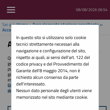
08/08/2026 06:54
Sei qui:
Home
»
Area riservata stazione appaltante
»
Accesso area riservata SA
In questo sito si utilizzano solo cookie
Accesso area riservata SA
tecnici strettamente necessari alla
navigazione e configurazione del sito,
rispetto ai quali, ai sensi dell'art. 122 del
Questa sezione è dedicata agli applicativi per la
gestione della fase di progettazione di un appalto
codice privacy e del Provvedimento del
pubblico di Lavori, Servizi e Forniture, per la
Garante dell'8 maggio 2014, non è
gestione della fase a evidenza pubblica ed
richiesto alcun consenso da parte
esecuzione del contratto.
dell'interessato.
Gli applicativi presenti sono ad uso esclusivo
dell'Ente.
Nessun dato personale degli utenti viene
memorizzato nel sito mediante cookie.