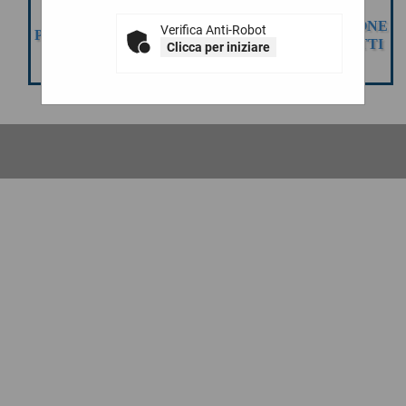
GESTIONE
ESECUZIONE
Verifica Anti-Robot
PROGETTAZIONE
GARE
CONTRATTI
Clicca per iniziare