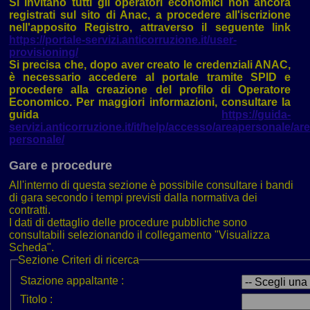
Si invitano tutti gli operatori economici non ancora
registrati sul sito di Anac, a procedere all'iscrizione
nell'apposito Registro, attraverso il seguente link
https://portale-servizi.anticorruzione.it/user-
provisioning/
Si precisa che, dopo aver creato le credenziali ANAC,
è necessario accedere al portale tramite SPID e
procedere alla creazione del profilo di Operatore
Economico. Per maggiori informazioni, consultare la
guida
https://guida-
servizi.anticorruzione.it/it/help/accesso/areapersonale/are
personale/
Gare e procedure
All'interno di questa sezione è possibile consultare i bandi
di gara secondo i tempi previsti dalla normativa dei
contratti.
I dati di dettaglio delle procedure pubbliche sono
consultabili selezionando il collegamento "Visualizza
Scheda".
Sezione
Criteri di ricerca
Stazione appaltante :
Titolo :