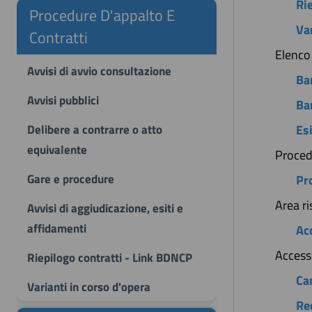
Ri
Procedure D'appalto E
Va
Contratti
Elenco
Avvisi di avvio consultazione
Ban
Avvisi pubblici
Ban
Delibere a contrarre o atto
Es
equivalente
Proced
Gare e procedure
Pr
Area ri
Avvisi di aggiudicazione, esiti e
affidamenti
Ac
Accesso
Riepilogo contratti - Link BDNCP
Ca
Varianti in corso d'opera
Re