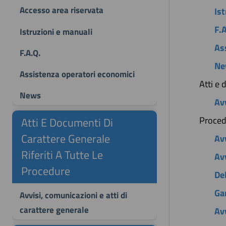
Accesso area riservata
Is
F.
Istruzioni e manuali
As
F.A.Q.
Ne
Assistenza operatori economici
Atti e 
News
Avv
Proced
Atti E Documenti Di
Carattere Generale
Av
Riferiti A Tutte Le
Avv
Procedure
De
Ga
Avvisi, comunicazioni e atti di
carattere generale
Avv