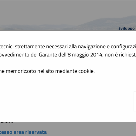
tecnici strettamente necessari alla navigazione e configurazion
A
 Provvedimento del Garante dell'8 maggio 2014, non è richie
A
GRAFICA
TESTO
ALTO CONTRASTO
ene memorizzato nel sito mediante cookie.
a sito
azioni
cesso area riservata