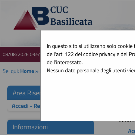
In questo sito si utilizzano solo cookie 
dell'art. 122 del codice privacy e del
08/08/2026 09:51
A
dell'interessato.
Nessun dato personale degli utenti vi
Sei qui:
Home
»
Mappa del sito
Mapp
Area Riservata
Accedi - Registrati
Home
Inform
Informazioni
Ac