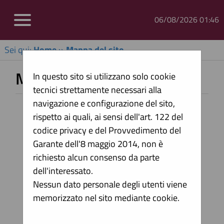
06/08/2026 01:46
Sei qui:
Home
»
Mappa del sito
Mappa sito
In questo sito si utilizzano solo cookie
tecnici strettamente necessari alla
navigazione e configurazione del sito,
Home
rispetto ai quali, ai sensi dell'art. 122 del
Informazioni
codice privacy e del Provvedimento del
Garante dell'8 maggio 2014, non è
Accesso area riservata
richiesto alcun consenso da parte
Istruzioni e manuali
dell'interessato.
F.A.Q.
Nessun dato personale degli utenti viene
memorizzato nel sito mediante cookie.
Assistenza operatori economici
News