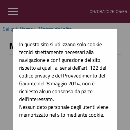
09/08/2026 06:36
Sei qui:
Home
»
Mappa del sito
Mappa sito
In questo sito si utilizzano solo cookie
tecnici strettamente necessari alla
navigazione e configurazione del sito,
Home
rispetto ai quali, ai sensi dell'art. 122 del
Informazioni
codice privacy e del Provvedimento del
Garante dell'8 maggio 2014, non è
Accesso area riservata
richiesto alcun consenso da parte
Istruzioni e manuali
dell'interessato.
F.A.Q.
Nessun dato personale degli utenti viene
memorizzato nel sito mediante cookie.
Assistenza operatori economici
News