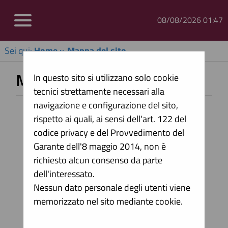
08/08/2026 01:47
Sei qui:
Home
»
Mappa del sito
Mappa sito
In questo sito si utilizzano solo cookie
tecnici strettamente necessari alla
navigazione e configurazione del sito,
Home
rispetto ai quali, ai sensi dell'art. 122 del
Informazioni
codice privacy e del Provvedimento del
Garante dell'8 maggio 2014, non è
Accesso area riservata
richiesto alcun consenso da parte
Istruzioni e manuali
dell'interessato.
F.A.Q.
Nessun dato personale degli utenti viene
memorizzato nel sito mediante cookie.
Assistenza operatori economici
News