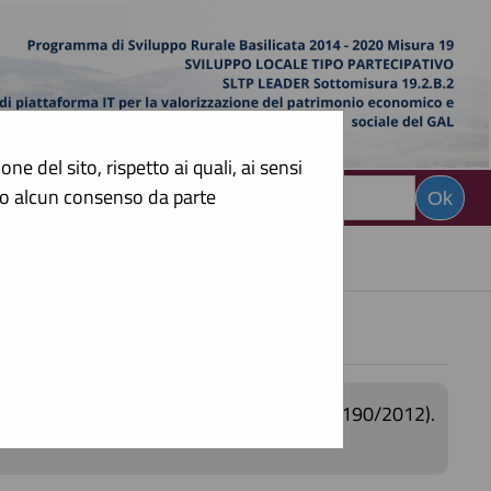
e del sito, rispetto ai quali, ai sensi
sto alcun consenso da parte
CERCA
:
el 6/11/2012)
orniture (Adempimenti art.1 comma 32 Legge 190/2012).
ubblicati.