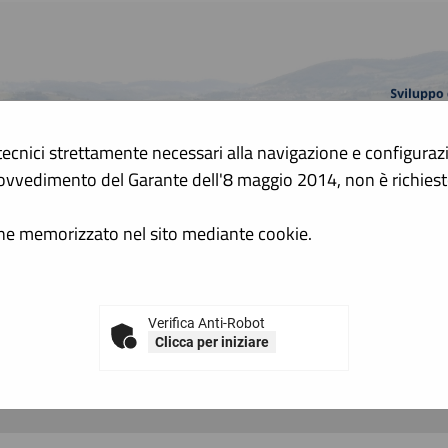
tecnici strettamente necessari alla navigazione e configurazion
A
 Provvedimento del Garante dell'8 maggio 2014, non è richie
A
GRAFICA
TESTO
ALTO CONTRASTO
ene memorizzato nel sito mediante cookie.
i annuali (art. 1 c. 32 L.190 de...
etti annuali (art. 1 c. 32 L.190 d
Verifica Anti-Robot
Clicca per iniziare
Tabelle riassuntive degli affidamenti di lavori, servizi e f
Selezionare l'anno per accedere alla consultazione dei dati p