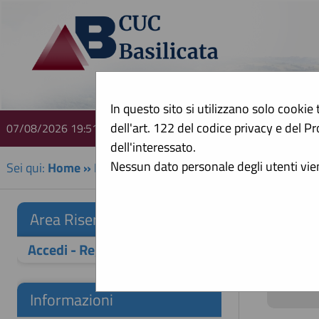
In questo sito si utilizzano solo cookie 
dell'art. 122 del codice privacy e del
07/08/2026 19:51
A
dell'interessato.
Nessun dato personale degli utenti vi
Sei qui:
Home
»
Procedure fino al 31/12/2023
»
Prospett
Prosp
Area Riservata
Accedi - Registrati
Informazioni