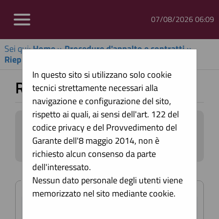
07/08/2026 06:09
Sei qui:
Home
»
Procedure d'appalto e contratti
»
Riepilogo contratti - Link BDNCP
In questo sito si utilizzano solo cookie
Riepilogo contratti
tecnici strettamente necessari alla
navigazione e configurazione del sito,
rispetto ai quali, ai sensi dell'art. 122 del
Informazioni relative alla trasparenza
codice privacy e del Provvedimento del
sugli appalti affidati secondo il D.Lgs.
Garante dell'8 maggio 2014, non è
36/2023.
richiesto alcun consenso da parte
Impostare un criterio di ricerca per
dell'interessato.
consultare i dati. In caso di estrazione di
Criteri di ricerca
almeno un'occorrenza, è disponibile sul
Nessun dato personale degli utenti viene
campo CIG il link per consultare il
memorizzato nel sito mediante cookie.
relativo dettaglio.
CIG:
ATTENZIONE: per visualizzare le restanti