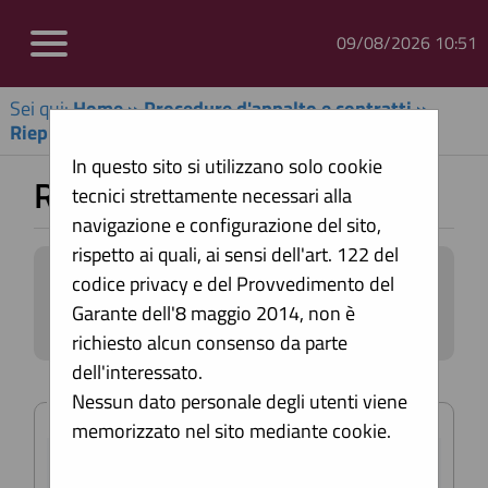
09/08/2026 10:51
Sei qui:
Home
»
Procedure d'appalto e contratti
»
Riepilogo contratti - Link BDNCP
In questo sito si utilizzano solo cookie
Riepilogo contratti
tecnici strettamente necessari alla
navigazione e configurazione del sito,
rispetto ai quali, ai sensi dell'art. 122 del
Informazioni relative alla trasparenza
codice privacy e del Provvedimento del
sugli appalti affidati secondo il D.Lgs.
Garante dell'8 maggio 2014, non è
36/2023.
richiesto alcun consenso da parte
Impostare un criterio di ricerca per
dell'interessato.
consultare i dati. In caso di estrazione di
Criteri di ricerca
almeno un'occorrenza, è disponibile sul
Nessun dato personale degli utenti viene
campo CIG il link per consultare il
memorizzato nel sito mediante cookie.
relativo dettaglio.
CIG:
ATTENZIONE: per visualizzare le restanti