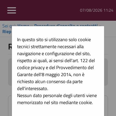
07/08/2026 11:24
Sei qui:
Home
»
Procedure d'appalto e contratti
»
Riepilogo contratti - Link BDNCP
In questo sito si utilizzano solo cookie
Riepilogo contratti
tecnici strettamente necessari alla
navigazione e configurazione del sito,
rispetto ai quali, ai sensi dell'art. 122 del
Informazioni relative alla trasparenza
codice privacy e del Provvedimento del
sugli appalti affidati secondo il D.Lgs.
Garante dell'8 maggio 2014, non è
36/2023.
richiesto alcun consenso da parte
Impostare un criterio di ricerca per
dell'interessato.
consultare i dati. In caso di estrazione di
Criteri di ricerca
almeno un'occorrenza, è disponibile sul
Nessun dato personale degli utenti viene
campo CIG il link per consultare il
memorizzato nel sito mediante cookie.
relativo dettaglio.
CIG:
ATTENZIONE: per visualizzare le restanti