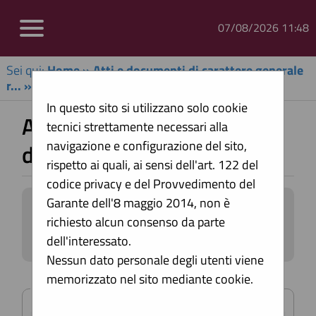
07/08/2026 11:48
Sei qui:
Home
»
Atti e documenti di carattere generale
r...
»
Avvisi, comunicazioni e atti di caratter...
In questo sito si utilizzano solo cookie
Avvisi, comunicazioni e atti
tecnici strettamente necessari alla
navigazione e configurazione del sito,
di carattere generale
rispetto ai quali, ai sensi dell'art. 122 del
codice privacy e del Provvedimento del
Garante dell'8 maggio 2014, non è
All'interno di questa sezione è possibile
richiesto alcun consenso da parte
consultare avvisi, atti e documenti di
carattere generale riferiti a tutte le
dell'interessato.
procedure, quali ad esempio la
Nessun dato personale degli utenti viene
documentazione sull'uso di procedure
memorizzato nel sito mediante cookie.
Criteri di ricerca
automatizzate nel ciclo di vita dei
contratti pubblici, gli allegati della