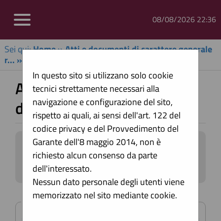
08/08/2026 22:36
Sei qui:
Home
»
Atti e documenti di carattere generale
r...
»
Avvisi, comunicazioni e atti di caratter...
In questo sito si utilizzano solo cookie
Avvisi, comunicazioni e atti
tecnici strettamente necessari alla
navigazione e configurazione del sito,
di carattere generale
rispetto ai quali, ai sensi dell'art. 122 del
codice privacy e del Provvedimento del
Garante dell'8 maggio 2014, non è
All'interno di questa sezione è possibile
richiesto alcun consenso da parte
consultare avvisi, atti e documenti di
carattere generale riferiti a tutte le
dell'interessato.
procedure, quali ad esempio la
Nessun dato personale degli utenti viene
documentazione sull'uso di procedure
memorizzato nel sito mediante cookie.
Criteri di ricerca
automatizzate nel ciclo di vita dei
contratti pubblici, gli allegati della