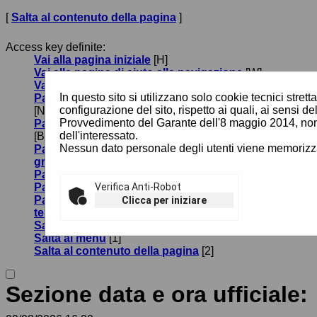
[
Salta al contenuto della pagina
]
Access key definite:
Vai alla pagina iniziale
[H]
Vai alla pagina di aiuto alla navigazione
[W]
Vai alla mappa del sito
[Y]
In questo sito si utilizzano solo cookie tecnici stre
Passa al testo con caratteri di dimensione standard
configurazione del sito, rispetto ai quali, ai sensi de
[N]
Provvedimento del Garante dell'8 maggio 2014, non
Passa al testo con caratteri di dimensione grande
dell'interessato.
[B]
Nessun dato personale degli utenti viene memorizza
Passa al testo con caratteri di dimensione molto
grande
[V]
Passa alla visualizzazione grafica
[G]
Passa alla visualizzazione solo testo
Verifica Anti-Robot
[T]
Passa alla visualizzazione in alto contrasto e solo
Clicca per iniziare
testo
[X]
Salta alla ricerca di contenuti
[S]
Salta al menù
[1]
Salta al contenuto della pagina
[2]
Sezione data e ora ufficiale: