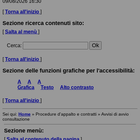
09/08/2026 16:30
[
Torna all'inizio
]
Sezione ricerca contenuti sito:
[
Salta al menù
]
Cerca
:
[
Torna all'inizio
]
Sezione delle funzioni grafiche per l'accessibilità:
A
A
A
Grafica
Testo
Alto contrasto
[
Torna all'inizio
]
Sei qui:
Home
»
Procedure d'appalto e contratti
»
Avvisi di avvio
consultazione
Sezione menù:
[
Salta al contenuto della pagina
]