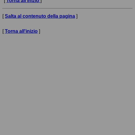
[
Torna all'inizio
]
[
Salta al contenuto della pagina
]
[
Torna all'inizio
]