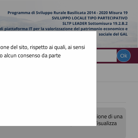
e del sito, rispetto ai quali, ai sensi
sto alcun consenso da parte
CERCA
:
 di avvio consultazione preliminari all'indizione di una
nsultabili selezionando il collegamento "Visualizza