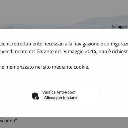
tecnici strettamente necessari alla navigazione e configurazion
A
 Provvedimento del Garante dell'8 maggio 2014, non è richie
A
GRAFICA
TESTO
ALTO CONTRASTO
ene memorizzato nel sito mediante cookie.
 di avvio consultazione
i di avvio consultazione
Verifica Anti-Robot
Clicca per iniziare
All'interno di questa sezione è possibile consultare gli avvisi
procedura negoziata senza bando. I dati di dettaglio sono co
Scheda".