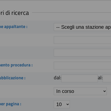
ri di ricerca
e appaltante :
mento procedura :
dal:
al:
bblicazione :
er pagina :