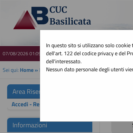
In questo sito si utilizzano solo cookie 
dell'art. 122 del codice privacy e del
07/08/2026 01:09
A
dell'interessato.
Nessun dato personale degli utenti vi
Sei qui:
Home
»
Procedure d'appalto e contratti
»
Avvisi
Avvis
Area Riservata
Accedi - Registrati
Informazioni