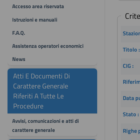
Accesso area riservata
Crite
Istruzioni e manuali
F.A.Q.
Stazion
Assistenza operatori economici
Titolo :
News
CIG :
Atti E Documenti Di
Riferi
Carattere Generale
Riferiti A Tutte Le
Data pu
Procedure
Stato :
Avvisi, comunicazioni e atti di
carattere generale
Righe p