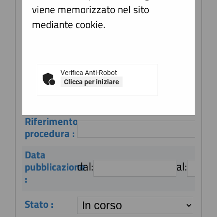
selezionando il collegamento
viene memorizzato nel sito
"Visualizza Scheda".
Stazione
mediante cookie.
appaltante
:
Titolo :
Verifica Anti-Robot
Clicca per iniziare
CIG :
Riferimento
procedura :
Data
dal:
al:
pubblicazione
:
Stato :