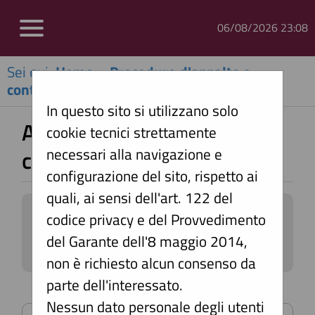
06/08/2026 23:08
Sei qui:
Home
»
Procedure d'appalto e
contratti
»
Avvisi di avvio consultazione
In questo sito si utilizzano solo
Avvisi di avvio
cookie tecnici strettamente
necessari alla navigazione e
consultazione
configurazione del sito, rispetto ai
quali, ai sensi dell'art. 122 del
All'interno di questa sezione è
codice privacy e del Provvedimento
possibile consultare gli avvisi di
del Garante dell'8 maggio 2014,
avvio consultazione preliminari
non è richiesto alcun consenso da
all'indizione di una procedura
parte dell'interessato.
negoziata senza bando. I dati di
Criteri di ricerca
dettaglio sono consultabili
Nessun dato personale degli utenti