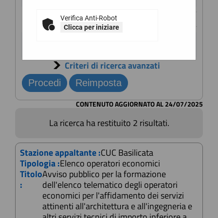
Titolo :
Verifica Anti-Robot
Clicca per iniziare
Stato :
Criteri di ricerca avanzati
CONTENUTO AGGIORNATO AL 24/07/2025
La ricerca ha restituito 2 risultati.
Stazione appaltante :
CUC Basilicata
Tipologia :
Elenco operatori economici
Titolo
Avviso pubblico per la formazione
:
dell'elenco telematico degli operatori
economici per l'affidamento dei servizi
attinenti all'architettura e all'ingegneria e
altri servizi tecnici di importo inferiore a