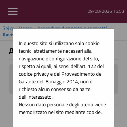
09/08/2026 15:53
Sei qui:
Home
»
Procedure d'appalto e contratti
»
Avvisi pubblici
In questo sito si utilizzano solo cookie
Avvisi di gara
tecnici strettamente necessari alla
navigazione e configurazione del sito,
rispetto ai quali, ai sensi dell'art. 122 del
All'interno di questa sezione è possibile
codice privacy e del Provvedimento del
consultare gli avvisi secondo i tempi
Garante dell'8 maggio 2014, non è
previsti dalla normativa dei contratti.
richiesto alcun consenso da parte
I dati di dettaglio delle procedure
dell'interessato.
pubbliche sono consultabili
Criteri di ricerca
selezionando il collegamento "Visualizza
Nessun dato personale degli utenti viene
Scheda".
memorizzato nel sito mediante cookie.
Stazione
appaltante :