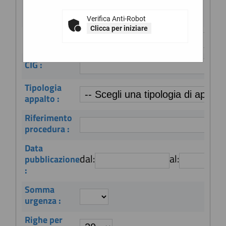
descrizione è disponibile il collegamento
Stazione
per consultare o scaricare il documento.
appaltante :
Verifica Anti-Robot
Clicca per iniziare
Titolo :
CIG :
Tipologia
appalto :
Riferimento
procedura :
Data
dal:
al:
pubblicazione
:
Somma
urgenza :
Righe per