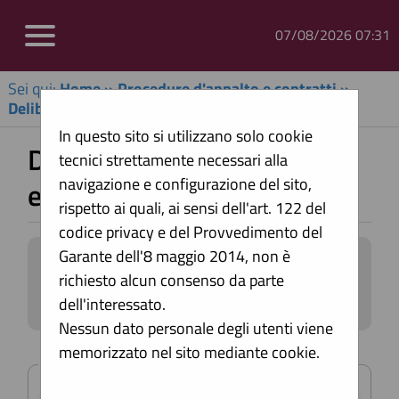
07/08/2026 07:31
Sei qui:
Home
»
Procedure d'appalto e contratti
»
Delibere a contrarre o atto equivalente
In questo sito si utilizzano solo cookie
Delibere a contrarre o atto
tecnici strettamente necessari alla
navigazione e configurazione del sito,
equivalente
rispetto ai quali, ai sensi dell'art. 122 del
codice privacy e del Provvedimento del
Garante dell'8 maggio 2014, non è
All'interno di questa sezione è possibile
richiesto alcun consenso da parte
consultare le delibere a contrarre e gli
atti equivalenti secondo i tempi previsti
dell'interessato.
dalla normativa dei contratti.
Nessun dato personale degli utenti viene
memorizzato nel sito mediante cookie.
Criteri di ricerca
Impostare un criterio di ricerca per
consultare i dati. In corrispondenza della