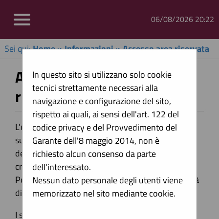
06/08/2026 20:22
Sei qui:
Home
»
Informazioni
»
Accesso area riservata
Accesso e utilizzo dell'area
In questo sito si utilizzano solo cookie
tecnici strettamente necessari alla
riservata
navigazione e configurazione del sito,
rispetto ai quali, ai sensi dell'art. 122 del
L'utilizzo della piattaforma telematica è
codice privacy e del Provvedimento del
subordinato alla registrazione dell'anagrafica
Garante dell'8 maggio 2014, non è
dell'operatore economico ai fini di ottenere le
richiesto alcun consenso da parte
credenziali per accedere all'Area Riservata del
dell'interessato.
Portale Appalti ove sono disponibili le funzionalità
Nessun dato personale degli utenti viene
di interazione con la Stazione Appaltante.
memorizzato nel sito mediante cookie.
I seguenti documenti descrivono i requisiti e le