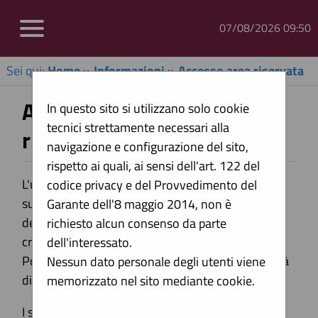
07/08/2026 09:50
Sei qui:
Home
»
Informazioni
»
Accesso area riservata
Accesso e utilizzo dell'area
In questo sito si utilizzano solo cookie
tecnici strettamente necessari alla
riservata
navigazione e configurazione del sito,
rispetto ai quali, ai sensi dell'art. 122 del
L'utilizzo della piattaforma telematica è
codice privacy e del Provvedimento del
subordinato alla registrazione dell'anagrafica
Garante dell'8 maggio 2014, non è
dell'operatore economico ai fini di ottenere le
richiesto alcun consenso da parte
credenziali per accedere all'Area Riservata del
dell'interessato.
Portale Appalti ove sono disponibili le funzionalità
Nessun dato personale degli utenti viene
di interazione con la Stazione Appaltante.
memorizzato nel sito mediante cookie.
I seguenti documenti descrivono i requisiti e le