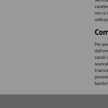
caratte
non si 
nella p
Com
Per pro
dall'om
canali 
scarica
Il serv
procedu
bando/d