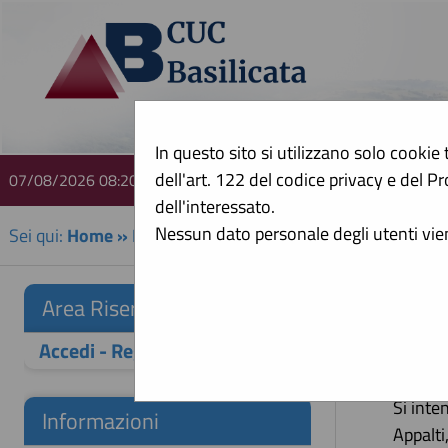
In questo sito si utilizzano solo cookie 
dell'art. 122 del codice privacy e del
07/08/2026 08:20
A
dell'interessato.
Nessun dato personale degli utenti vi
Sei qui:
Home
»
Informazioni
»
F.A.Q.
Che
Area Riservata
Accedi - Registrati
Si inte
gara in
Si inte
Informazioni
Appalti