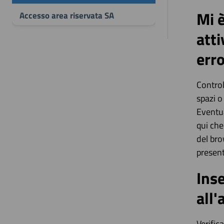
Mi è
Accesso area riservata SA
atti
erro
Control
spazi o
Eventua
qui che
del bro
present
Ins
all'
Verific