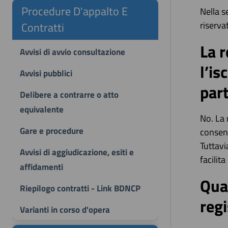
Procedure D'appalto E
Nella s
riserva
Contratti
La r
Avvisi di avvio consultazione
l’is
Avvisi pubblici
par
Delibere a contrarre o atto
equivalente
No. La 
Gare e procedure
consent
Tuttavi
Avvisi di aggiudicazione, esiti e
facilit
affidamenti
Qual
Riepilogo contratti - Link BDNCP
reg
Varianti in corso d'opera