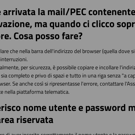
 arrivata la mail/PEC contenente 
vazione, ma quando ci clicco sop
re. Cosa posso fare?
lare che nella barra dell'indirizzo del browser (quella dove s
 interruzioni.
lmente, per sicurezza, è possibile copiare e incollare l'indi
 sia completo e privo di spazi e tutto in una riga senza "a capo
wser. Se anche così si ripresentasse l'errore, contattare l
e nella piattaforma telematica.
erisco nome utente e password m
area riservata
are di aver inserito correttamente il nome utente e la passwo