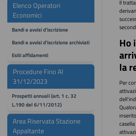
Il trat
Elenco Operatori
derivan
Economici
success
secondo
Bandi e avvisi d'iscrizione
Ho i
Bandi e avvisi d'iscrizione archiviati
arr
Esiti affidamenti
la r
Procedure Fino Al
31/12/2023
Per com
attivaz
Prospetti annuali (art. 1 c. 32
dell'in
L.190 del 6/11/2012)
Qualora
inserit
Area Riservata Stazione
casella
Appaltante
attivaz