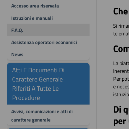
Accesso area riservata
Che
Istruzioni e manuali
Si rima
F.A.Q.
telemat
Assistenza operatori economici
Come
News
La piat
Atti E Documenti Di
inerent
Carattere Generale
Per pot
è neces
Riferiti A Tutte Le
istruzi
Procedure
Di q
Avvisi, comunicazioni e atti di
per 
carattere generale