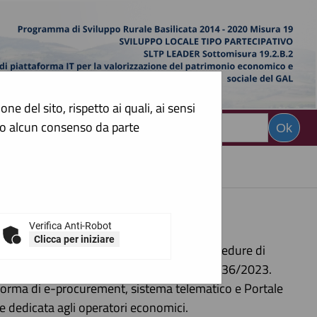
e del sito, rispetto ai quali, ai sensi
sto alcun consenso da parte
CERCA
:
telematica?
Verifica Anti-Robot
Clicca per iniziare
raverso il quale è possibile espletare procedure di
sizioni di cui al codice degli appalti - Dlgs 36/2023.
aforma di e-procurement, sistema telematico e Portale
e dedicata agli operatori economici.