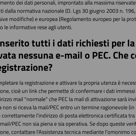
tamento dei dati personali, improntato alla massima riservat
ti dalla normativa nazionale (D. Lgs 30 giugno 2003 n. 196, 
ive modifiche) e europea (Regolamento europeo per la prot
 le informative rese agli utenti.
nserito tutti i dati richiesti per 
ivata nessuna e-mail o PEC. Che 
egistrazione?
pletare la registrazione e attivare la propria utenza è necess
ione, cioè un link che permette di confermare i dati immessi 
dirizzo mail "normale" che PEC la mail di attivazione sarà invi
 non si riceva la mail/PEC entro un termine ragionevole (in 
o correttamente l’indirizzo di posta elettronica certificata tra 
 mail/PEC non sia piena e sia operativa. Se dopo queste veri
ione, contattare l'Assistenza tecnica mediante l'omonimo c