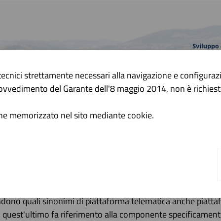
tecnici strettamente necessari alla navigazione e configurazion
A
 Provvedimento del Garante dell'8 maggio 2014, non è richie
A
GRAFICA
TESTO
ALTO CONTRASTO
ene memorizzato nel sito mediante cookie.
 cosa si intende per piattaforma 
nde il presente sistema informatico (software e hardware) att
teramente gestite in modalità digitale nel rispetto delle dispo
ndono quali sinonimi di piattaforma telematica anche piatt
, quest'ultimo fa riferimento alla componente specificament