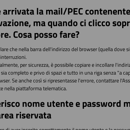
 arrivata la mail/PEC contenente 
vazione, ma quando ci clicco sop
re. Cosa posso fare?
lare che nella barra dell'indirizzo del browser (quella dove s
 interruzioni.
lmente, per sicurezza, è possibile copiare e incollare l'indi
 sia completo e privo di spazi e tutto in una riga senza "a capo
wser. Se anche così si ripresentasse l'errore, contattare l
e nella piattaforma telematica.
erisco nome utente e password m
area riservata
are di aver inserito correttamente il nome utente e la passwo