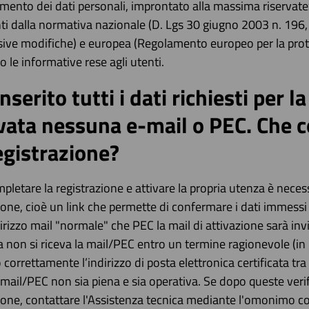
tamento dei dati personali, improntato alla massima riservat
ti dalla normativa nazionale (D. Lgs 30 giugno 2003 n. 196, 
ive modifiche) e europea (Regolamento europeo per la prot
 le informative rese agli utenti.
nserito tutti i dati richiesti per 
ivata nessuna e-mail o PEC. Che 
egistrazione?
pletare la registrazione e attivare la propria utenza è necess
ione, cioè un link che permette di confermare i dati immessi 
dirizzo mail "normale" che PEC la mail di attivazione sarà invi
 non si riceva la mail/PEC entro un termine ragionevole (in 
o correttamente l’indirizzo di posta elettronica certificata tra 
 mail/PEC non sia piena e sia operativa. Se dopo queste veri
ione, contattare l'Assistenza tecnica mediante l'omonimo c