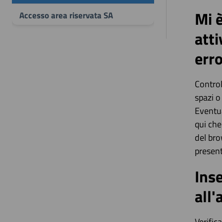
Mi è
Accesso area riservata SA
atti
erro
Control
spazi o
Eventua
qui che
del bro
present
Ins
all'
Verific