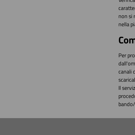
caratte
non si 
nella p
Com
Per pro
dall'om
canali 
scarica
Il serv
procedu
bando/d