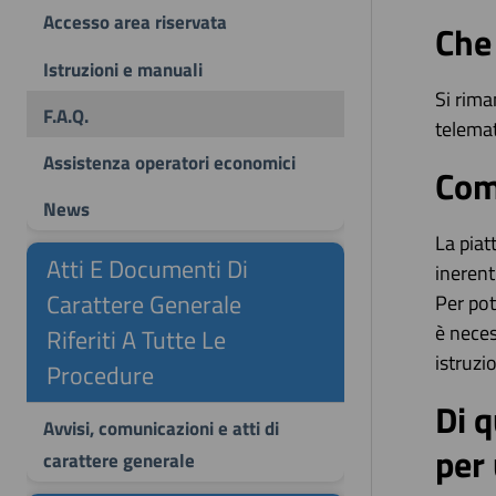
Accesso area riservata
Che
Istruzioni e manuali
Si rima
F.A.Q.
telemat
Assistenza operatori economici
Come
News
La piat
Atti E Documenti Di
inerent
Carattere Generale
Per pot
è neces
Riferiti A Tutte Le
istruzi
Procedure
Di q
Avvisi, comunicazioni e atti di
per 
carattere generale