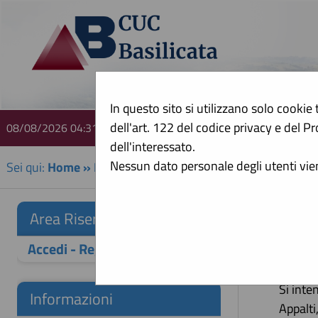
In questo sito si utilizzano solo cookie 
dell'art. 122 del codice privacy e del
08/08/2026 04:31
A
dell'interessato.
Nessun dato personale degli utenti vi
Sei qui:
Home
»
Informazioni
»
F.A.Q.
Che
Area Riservata
Accedi - Registrati
Si inte
gara in
Si inte
Informazioni
Appalti