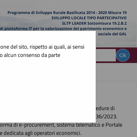
e del sito, rispetto ai quali, ai sensi
sto alcun consenso da parte
CERCA
:
telematica?
raverso il quale è possibile espletare procedure di
sizioni di cui al codice degli appalti - Dlgs 36/2023.
aforma di e-procurement, sistema telematico e Portale
e dedicata agli operatori economici.