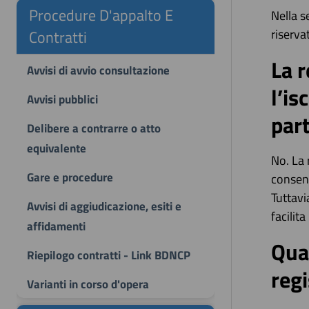
Procedure D'appalto E
Nella s
riserva
Contratti
La r
Avvisi di avvio consultazione
l’is
Avvisi pubblici
par
Delibere a contrarre o atto
equivalente
No. La 
Gare e procedure
consent
Tuttavi
Avvisi di aggiudicazione, esiti e
facilit
affidamenti
Qual
Riepilogo contratti - Link BDNCP
reg
Varianti in corso d'opera