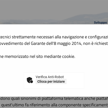
tecnici strettamente necessari alla navigazione e configurazion
A
 Provvedimento del Garante dell'8 maggio 2014, non è richie
A
GRAFICA
TESTO
ALTO CONTRASTO
ene memorizzato nel sito mediante cookie.
 cosa si intende per piattaforma 
Verifica Anti-Robot
Clicca per iniziare
nde il presente sistema informatico (software e hardware) att
teramente gestite in modalità digitale nel rispetto delle dispo
ndono quali sinonimi di piattaforma telematica anche piatt
, quest'ultimo fa riferimento alla componente specificament