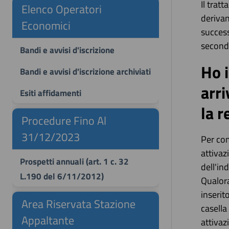
Il trat
Elenco Operatori
derivan
Economici
success
secondo
Bandi e avvisi d'iscrizione
Ho i
Bandi e avvisi d'iscrizione archiviati
arr
Esiti affidamenti
la r
Procedure Fino Al
31/12/2023
Per com
attivaz
Prospetti annuali (art. 1 c. 32
dell'in
L.190 del 6/11/2012)
Qualora
inserit
Area Riservata Stazione
casella
Appaltante
attivaz