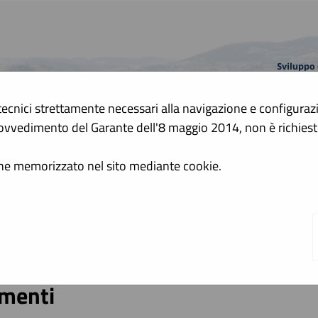
tecnici strettamente necessari alla navigazione e configurazion
A
 Provvedimento del Garante dell'8 maggio 2014, non è richie
A
GRAFICA
TESTO
ALTO CONTRASTO
ene memorizzato nel sito mediante cookie.
zioni e manuali
o si riportano i manuali di supporto per operare con la piatta
menti