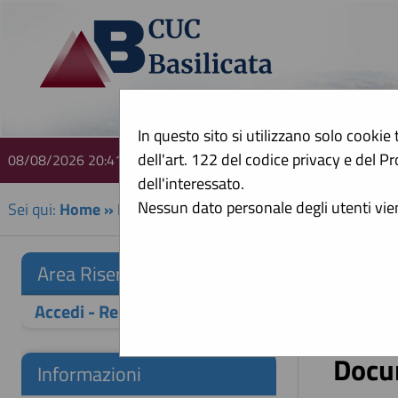
In questo sito si utilizzano solo cookie 
dell'art. 122 del codice privacy e del
08/08/2026 20:41
A
dell'interessato.
Nessun dato personale degli utenti vi
Sei qui:
Home
»
Informazioni
»
Istruzioni e manuali
Istru
Area Riservata
Accedi - Registrati
Di seguit
Docu
Informazioni