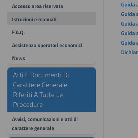
Guida a
Accesso area riservata
Guida a
Istruzioni e manuali
Guida a
F.A.Q.
Guida a
Guida 
Assistenza operatori economici
Dichia
News
Atti E Documenti Di
Carattere Generale
Riferiti A Tutte Le
Procedure
Avvisi, comunicazioni e atti di
carattere generale