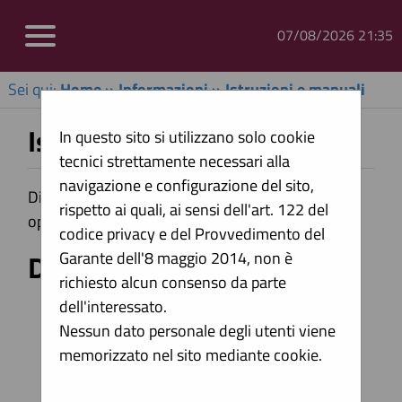
07/08/2026 21:35
Sei qui:
Home
»
Informazioni
»
Istruzioni e manuali
Istruzioni e manuali
In questo sito si utilizzano solo cookie
tecnici strettamente necessari alla
navigazione e configurazione del sito,
Di seguito si riportano i manuali di supporto per
rispetto ai quali, ai sensi dell'art. 122 del
operare con la piattaforma telematica dell'Ente.
codice privacy e del Provvedimento del
Documenti
Garante dell'8 maggio 2014, non è
richiesto alcun consenso da parte
dell'interessato.
Guida alla registrazione al portale
Nessun dato personale degli utenti viene
Guida all'iscrizione agli elenchi operatori
memorizzato nel sito mediante cookie.
economici
Guida alla presentazione di un offerta