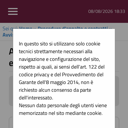
08/08/2026 18:33
Sei qui:
Home
»
Procedure d'appalto e contratti
»
Avvisi di aggiudicazione, esiti e affida...
In questo sito si utilizzano solo cookie
Avvisi di aggiudicazione,
tecnici strettamente necessari alla
navigazione e configurazione del sito,
esiti e affidamenti
rispetto ai quali, ai sensi dell'art. 122 del
codice privacy e del Provvedimento del
Garante dell'8 maggio 2014, non è
All'interno di questa sezione è possibile
richiesto alcun consenso da parte
consultare gli esiti di gara secondo i
tempi previsti dalla normativa dei
dell'interessato.
contratti.
Nessun dato personale degli utenti viene
I dati di dettaglio delle procedure
memorizzato nel sito mediante cookie.
Criteri di ricerca
pubbliche sono consultabili
selezionando il collegamento "Visualizza