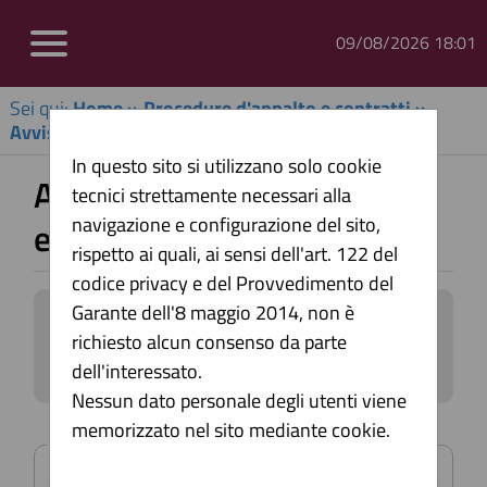
09/08/2026 18:01
Sei qui:
Home
»
Procedure d'appalto e contratti
»
Avvisi di aggiudicazione, esiti e affida...
In questo sito si utilizzano solo cookie
Avvisi di aggiudicazione,
tecnici strettamente necessari alla
navigazione e configurazione del sito,
esiti e affidamenti
rispetto ai quali, ai sensi dell'art. 122 del
codice privacy e del Provvedimento del
Garante dell'8 maggio 2014, non è
All'interno di questa sezione è possibile
richiesto alcun consenso da parte
consultare gli esiti di gara secondo i
tempi previsti dalla normativa dei
dell'interessato.
contratti.
Nessun dato personale degli utenti viene
I dati di dettaglio delle procedure
memorizzato nel sito mediante cookie.
Criteri di ricerca
pubbliche sono consultabili
selezionando il collegamento "Visualizza