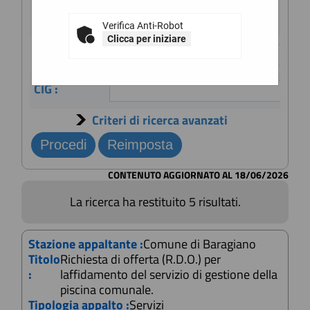
Scheda".
Stazione
appaltante :
Verifica Anti-Robot
Clicca per iniziare
Titolo :
CIG :
Criteri di ricerca avanzati
CONTENUTO AGGIORNATO AL 18/06/2026
La ricerca ha restituito 5 risultati.
Stazione appaltante :
Comune di Baragiano
Titolo
Richiesta di offerta (R.D.O.) per
:
laffidamento del servizio di gestione della
piscina comunale.
Tipologia appalto :
Servizi