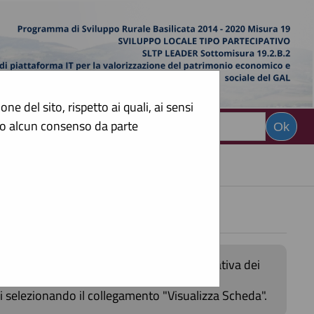
e del sito, rispetto ai quali, ai sensi
sto alcun consenso da parte
CERCA
:
menti
di gara secondo i tempi previsti dalla normativa dei
li selezionando il collegamento "Visualizza Scheda".