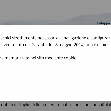
tecnici strettamente necessari alla navigazione e configurazion
A
 Provvedimento del Garante dell'8 maggio 2014, non è richie
A
GRAFICA
TESTO
ALTO CONTRASTO
ene memorizzato nel sito mediante cookie.
di aggiudicazione, esiti e affida...
i di aggiudicazione, esiti e affida
All'interno di questa sezione è possibile consultare gli esiti 
contratti.
I dati di dettaglio delle procedure pubbliche sono consultabi