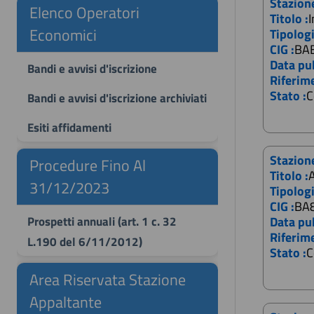
Stazion
Elenco Operatori
Titolo :
I
Economici
Tipologi
CIG :
BA
Data pub
Bandi e avvisi d'iscrizione
Riferim
Stato :
C
Bandi e avvisi d'iscrizione archiviati
Esiti affidamenti
Stazion
Procedure Fino Al
Titolo :
A
31/12/2023
Tipologi
CIG :
BA
Prospetti annuali (art. 1 c. 32
Data pub
Riferim
L.190 del 6/11/2012)
Stato :
C
Area Riservata Stazione
Appaltante