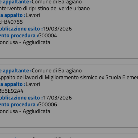
e appaltante :
Comune di Baragiano
ntervento di ripristino del verde urbano
a appalto :
Lavori
EFB40755
blicazione esito :
19/03/2026
ento procedura :
G00004
onclusa - Aggiudicata
e appaltante :
Comune di Baragiano
ppalto dei lavori di Miglioramento sismico ex Scuola Eleme
a appalto :
Lavori
8B5E92A4
blicazione esito :
17/03/2026
ento procedura :
G00006
onclusa - Aggiudicata