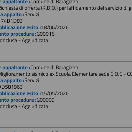
e appaltante :
Comune di Baragiano
ichiesta di offerta (R.D.O.) per laffidamento del servizio di
a appalto :
Servizi
174D1D83
blicazione esito :
18/06/2026
ento procedura :
G00016
onclusa - Aggiudicata
e appaltante :
Comune di Baragiano
Miglioramento sismico ex Scuola Elementare sede C.O.C
a appalto :
Servizi
AD581963
blicazione esito :
15/05/2026
ento procedura :
G00009
onclusa - Aggiudicata