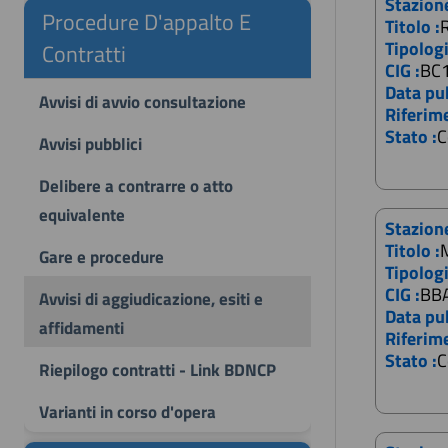
Stazion
Procedure D'appalto E
Titolo :
R
Tipologi
Contratti
CIG :
BC
Data pub
Avvisi di avvio consultazione
Riferim
Stato :
C
Avvisi pubblici
Delibere a contrarre o atto
equivalente
Stazion
Titolo :
Gare e procedure
Tipologi
CIG :
BB
Avvisi di aggiudicazione, esiti e
Data pub
affidamenti
Riferim
Stato :
C
Riepilogo contratti - Link BDNCP
Varianti in corso d'opera