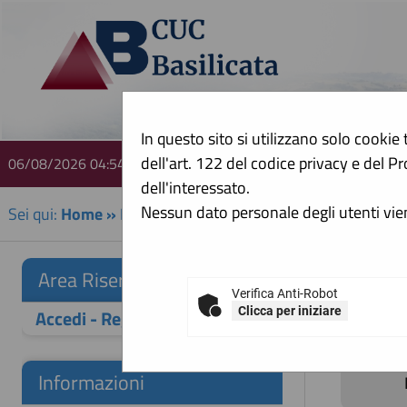
In questo sito si utilizzano solo cookie 
dell'art. 122 del codice privacy e del
06/08/2026 04:54
A
dell'interessato.
Nessun dato personale degli utenti vi
Sei qui:
Home
»
Procedure d'appalto e contratti
»
Avvisi 
Avvis
Area Riservata
Verifica Anti-Robot
Clicca per iniziare
Accedi - Registrati
Informazioni