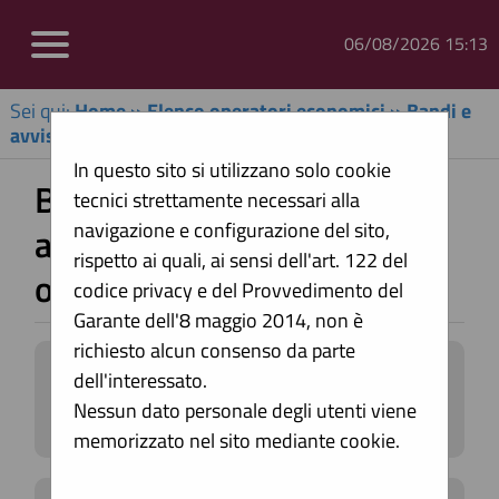
06/08/2026 15:13
Sei qui:
Home
»
Elenco operatori economici
»
Bandi e
avvisi d'iscrizione archiviati
In questo sito si utilizzano solo cookie
Bandi e avvisi d'iscrizione
tecnici strettamente necessari alla
navigazione e configurazione del sito,
archiviati per elenchi
rispetto ai quali, ai sensi dell'art. 122 del
operatori economici
codice privacy e del Provvedimento del
Garante dell'8 maggio 2014, non è
richiesto alcun consenso da parte
Elenco dei bandi d'iscrizione archiviati
dell'interessato.
per gli elenchi operatori.
Nessun dato personale degli utenti viene
memorizzato nel sito mediante cookie.