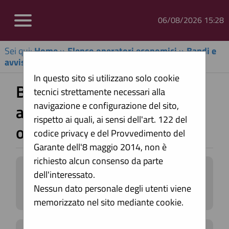
06/08/2026 15:28
Sei qui:
Home
»
Elenco operatori economici
»
Bandi e
avvisi d'iscrizione archiviati
In questo sito si utilizzano solo cookie
Bandi e avvisi d'iscrizione
tecnici strettamente necessari alla
navigazione e configurazione del sito,
archiviati per elenchi
rispetto ai quali, ai sensi dell'art. 122 del
operatori economici
codice privacy e del Provvedimento del
Garante dell'8 maggio 2014, non è
richiesto alcun consenso da parte
Elenco dei bandi d'iscrizione archiviati
dell'interessato.
per gli elenchi operatori.
Nessun dato personale degli utenti viene
memorizzato nel sito mediante cookie.