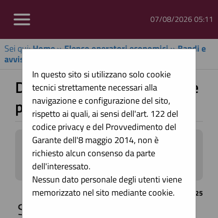
07/08/2026 05:11
Sei qui:
Home
»
Elenco operatori economici
»
Bandi e
avvisi d'iscrizione
In questo sito si utilizzano solo cookie
Dettaglio bando d'iscrizione
tecnici strettamente necessari alla
navigazione e configurazione del sito,
per elenchi operatori
rispetto ai quali, ai sensi dell'art. 122 del
codice privacy e del Provvedimento del
Garante dell'8 maggio 2014, non è
Questa funzionalità permette di
richiesto alcun consenso da parte
visualizzare i dati di dettaglio relativi ad
un bando d'iscrizione per elenchi
dell'interessato.
operatori economici, compresi i
Nessun dato personale degli utenti viene
documenti che sono richiesti agli
memorizzato nel sito mediante cookie.
CONTENUTO AGGIORNATO AL 24/07/2025
operatori. Il pulsante "Richiesta
Stazione appaltante
iscrizione" attivo per i soli utenti