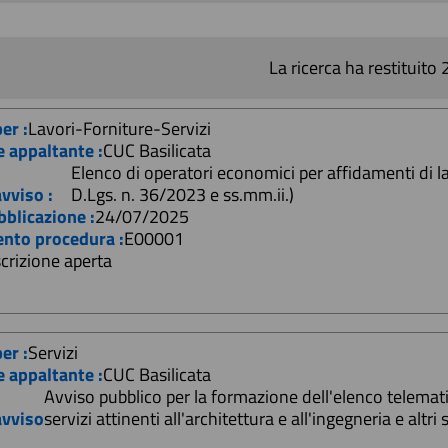
La ricerca ha restituito 2
er :
Lavori-Forniture-Servizi
e appaltante :
CUC Basilicata
Elenco di operatori economici per affidamenti di lavor
vviso :
D.Lgs. n. 36/2023 e ss.mm.ii.)
bblicazione :
24/07/2025
ento procedura :
E00001
scrizione aperta
er :
Servizi
e appaltante :
CUC Basilicata
Avviso pubblico per la formazione dell'elenco telemat
vviso
servizi attinenti all'architettura e all'ingegneria e altr