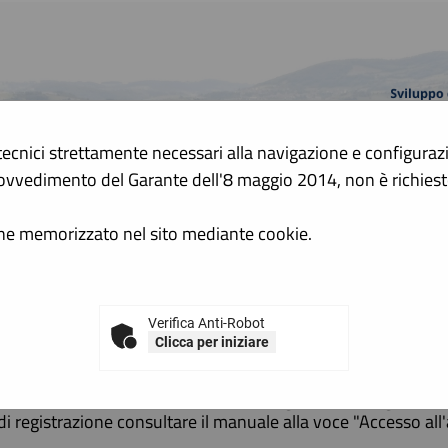
tecnici strettamente necessari alla navigazione e configurazion
A
 Provvedimento del Garante dell'8 maggio 2014, non è richie
A
GRAFICA
TESTO
ALTO CONTRASTO
ene memorizzato nel sito mediante cookie.
isi d'iscrizione
 e avvisi d'iscrizione per elenchi
Verifica Anti-Robot
Clicca per iniziare
Elenco dei bandi d'iscrizione per gli elenchi operatori econom
ad un elenco operatori economici bisogna essere registrati al
di registrazione consultare il manuale alla voce "Accesso all'