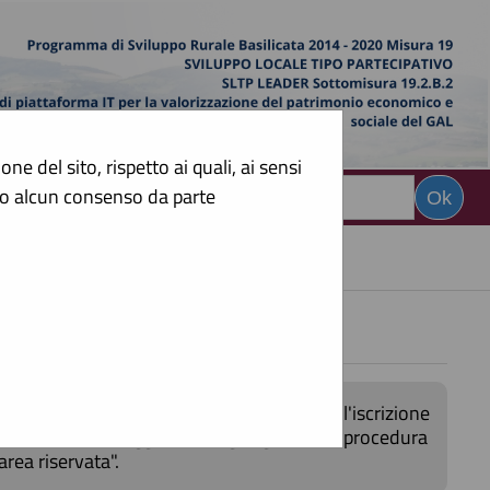
e del sito, rispetto ai quali, ai sensi
sto alcun consenso da parte
CERCA
:
 operatori economici
ici attualmente pubblicati. Per richiedere l'iscrizione
 portale, per maggiori dettagli riguardo la procedura
area riservata".