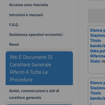
Accesso area riservata
Istruzioni e manuali
F.A.Q.
Elenco p
Assistenza operatori economici
Stazion
Titolo
News
bando/a
Data pu
Riferim
Atti E Documenti Di
Stato :
I
Carattere Generale
Riferiti A Tutte Le
Procedure
Elenco p
Stazion
Avvisi, comunicazioni e atti di
Titolo
carattere generale
bando/a
: