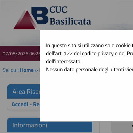
In questo sito si utilizzano solo cookie 
dell'art. 122 del codice privacy e del
07/08/2026 06:25
A
dell'interessato.
Nessun dato personale degli utenti vi
Sei qui:
Home
»
Elenco operatori economici
»
Bandi e avv
Bandi
Area Riservata
Accedi - Registrati
Informazioni