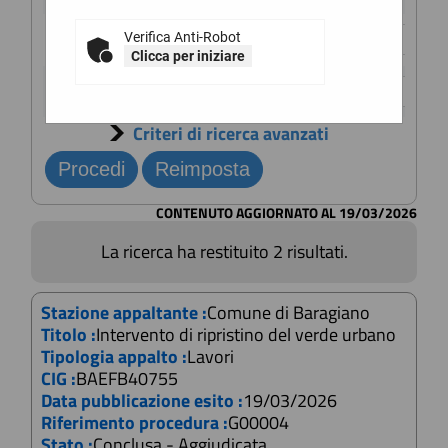
Scheda".
Titolo :
Verifica Anti-Robot
Clicca per iniziare
CIG :
Criteri di ricerca avanzati
CONTENUTO AGGIORNATO AL 19/03/2026
La ricerca ha restituito 2 risultati.
Stazione appaltante :
Comune di Baragiano
Titolo :
Intervento di ripristino del verde urbano
Tipologia appalto :
Lavori
CIG :
BAEFB40755
Data pubblicazione esito :
19/03/2026
Riferimento procedura :
G00004
Stato :
Conclusa - Aggiudicata