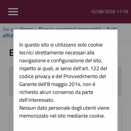
10/08/2026 11:19
Sei qui:
Home
»
Elenco operatori economici
»
Esiti
affidamenti
In questo sito si utilizzano solo cookie
Esiti affidamenti
tecnici strettamente necessari alla
navigazione e configurazione del sito,
rispetto ai quali, ai sensi dell'art. 122 del
All'interno di questa sezione è possibile
codice privacy e del Provvedimento del
consultare gli esiti di gare, condotte
Garante dell'8 maggio 2014, non è
mediante l'utilizzo di elenco operatori
richiesto alcun consenso da parte
economici secondo i tempi previsti dalla
dell'interessato.
normativa dei contratti.
Criteri di ricerca
Nessun dato personale degli utenti viene
I dati di dettaglio delle procedure
memorizzato nel sito mediante cookie.
pubbliche sono consultabili
Stazione
selezionando il collegamento "Visualizza
appaltante :